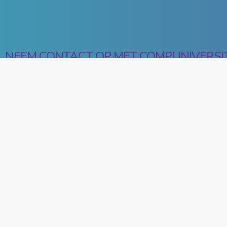
NEEM CONTACT OP MET COMPUNIVERSI
HEEFT U VRAGEN OF 
EEN AFSPRAAK MAKE
COMPUNIVERSITY
Adres
Kerkstraat 48
6987 AD Giesbeek
T: 0316 - 74 40 54