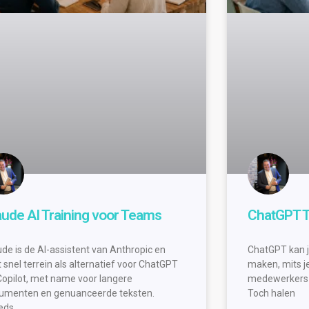
aude AI Training voor Teams
ChatGPT T
ude is de AI-assistent van Anthropic en
ChatGPT kan j
 snel terrein als alternatief voor ChatGPT
maken, mits je
Copilot, met name voor langere
medewerkers 
umenten en genuanceerde teksten.
Toch halen
eds