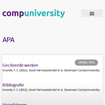
Microsoft 365 Adoptie
APA
OFFICE-TIPS