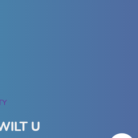
TY
WILT U