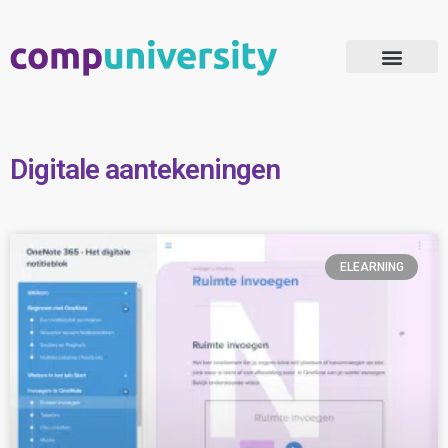
Microsoft 365 Adoptie
Digitale aantekeningen
ELEARNING