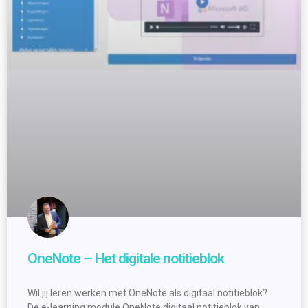
OneNote – Het digitale notitieblok
Wil jij leren werken met OneNote als digitaal notitieblok?
De e-learning module OneNote digitaal notitieblok van