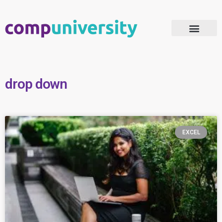
Microsoft 365 Adoptie
drop down
EXCEL