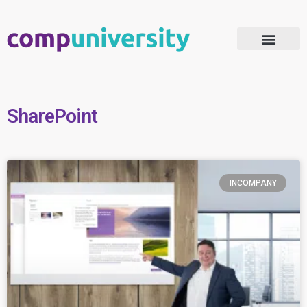
Microsoft 365 Adoptie
SharePoint
INCOMPANY