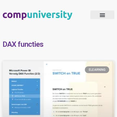
Microsoft 365 Adoptie
DAX functies
ELEARNING