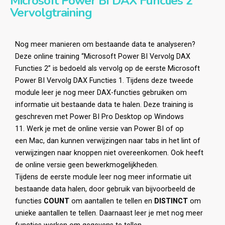
Microsoft Power BI DAX Functies 2
Vervolgtraining
Nog meer manieren om bestaande data te analyseren?
Deze
online training
“Microsoft Power BI Vervolg DAX
Functies 2”
is bedoeld als vervolg op de eerste Microsoft
Power BI Vervolg DAX Functies 1. Tijdens deze tweede
module leer je nog meer DAX-functies gebruiken om
informatie uit bestaande data te halen.
Deze training is
geschreven met
Power BI
Pro Desktop
op
Windows
11.
Werk je met de
online
versie
van
Power BI
of op
een
Mac
, dan kunnen verwijzingen naar tabs in het lint of
verwijzingen naar knoppen niet overeenkomen.
Ook heeft
de
online versie
geen
bewerkmogelijkheden.
Tijdens de eerste module leer nog meer informatie uit
bestaande data halen, door gebruik van bijvoorbeeld de
functies
COUNT
om aantallen te tellen en
DISTINCT
om
unieke aantallen te tellen. Daarnaast leer je met nog meer