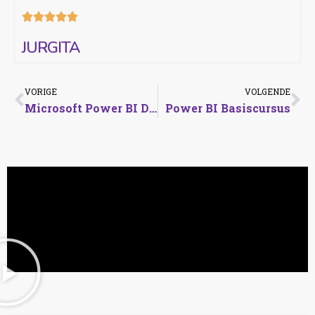





JURGITA
VORIGE
VOLGENDE
Microsoft Power BI DAX functies 1 Vervolgtraining
Power BI Basiscursus