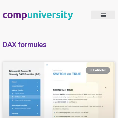
Microsoft 365 Adoptie
DAX formules
ELEARNING