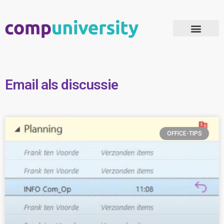
Microsoft 365 Adoptie
Email als discussie
OFFICE-TIPS