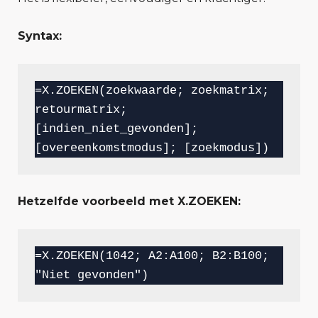
Syntax:
=X.ZOEKEN(zoekwaarde; zoekmatrix; 
retourmatrix; 
[indien_niet_gevonden]; 
[overeenkomstmodus]; [zoekmodus])
Hetzelfde voorbeeld met X.ZOEKEN:
=X.ZOEKEN(1042; A2:A100; B2:B100; 
"Niet gevonden")