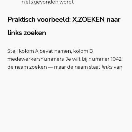
niets gevonden wordt
Praktisch voorbeeld: X.ZOEKEN naar
links zoeken
Stel: kolom A bevat namen, kolom B
medewerkersnummers. Je wilt bij nummer 1042
de naam zoeken — maar de naam staat
links
van
het nummer. Met VERT.ZOEKEN lukt dit niet.
Met X.ZOEKEN wel:
=X.ZOEKEN(1042; B2:B100; A2:A100; 
"Niet gevonden")