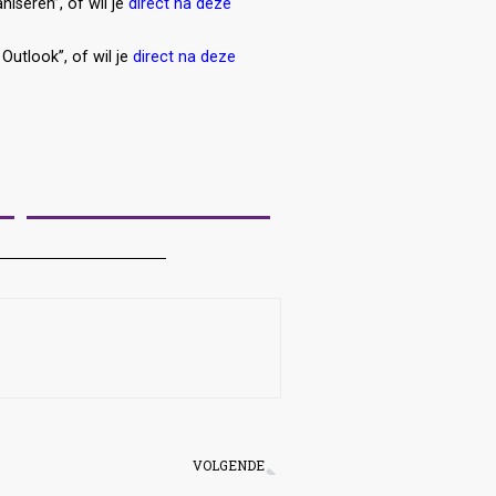
niseren”, of wil je
direct na deze
Outlook”, of wil je
direct na deze
VOLGENDE
PowerPoint vervolg