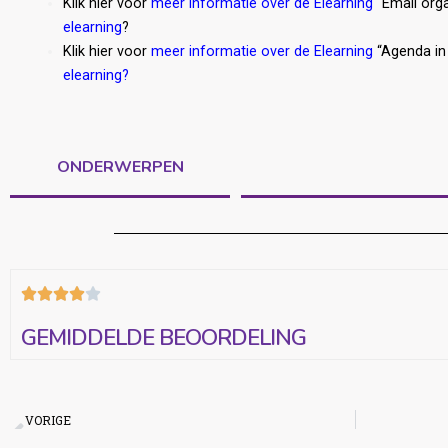
Klik hier voor
meer informatie over de Elearning
“Email orga
elearning
?
Klik hier voor
meer informatie over de Elearning
“Agenda in 
elearning
?
ONDERWERPEN





GEMIDDELDE BEOORDELING
VORIGE
Access Gevorderde cursus