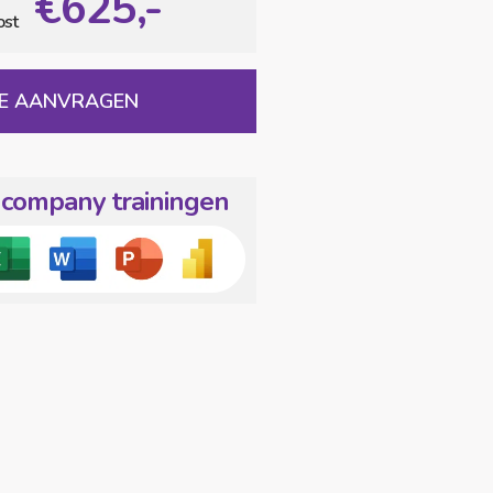
€625,-
TE AANVRAGEN
ncompany trainingen