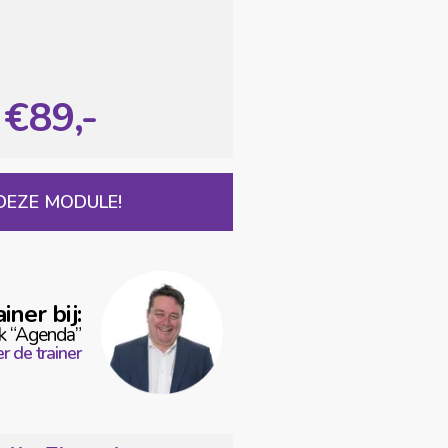
€89,-
DEZE MODULE!
iner bij:
k “Agenda”
r de trainer