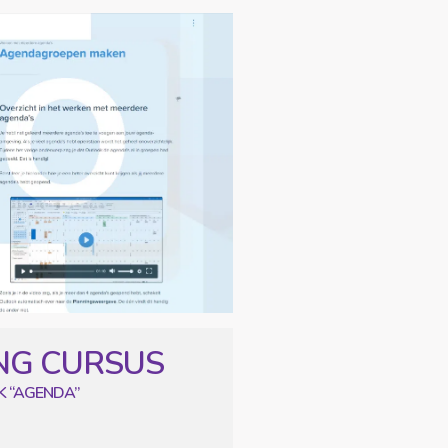
CURSUS
K “AGENDA”