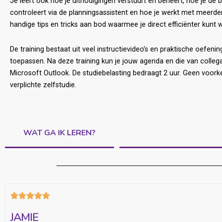
Je leert ook hoe je uitnodigingen verstuurt en beheert, hoe je de 
controleert via de planningsassistent en hoe je werkt met meerd
handige tips en tricks aan bod waarmee je direct efficiënter kunt we
De training bestaat uit veel instructievideo’s en praktische oefenin
toepassen. Na deze training kun je jouw agenda en die van collega
Microsoft Outlook. De studiebelasting bedraagt 2 uur. Geen voorke
verplichte zelfstudie.
WAT GA IK LEREN?





JAMIE