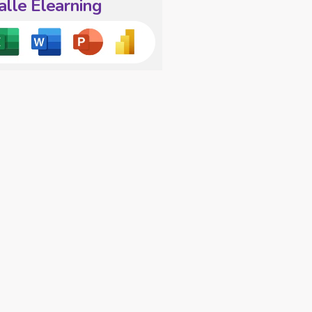
alle Elearning
N MET