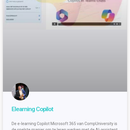
Elearning Copilot
De e-learning Copilot Microsoft 365 van CompUniversity is
de snelste manier om te leren werken met de AI-assistent