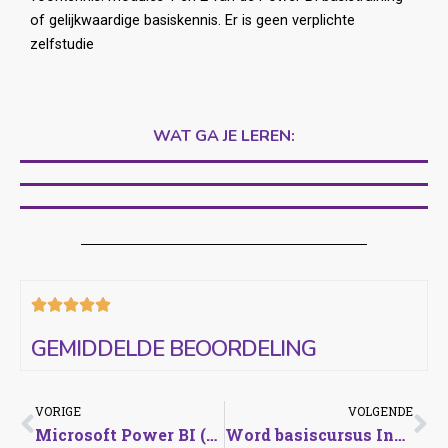
of gelijkwaardige basiskennis. Er is geen verplichte
zelfstudie
WAT GA JE LEREN:





GEMIDDELDE BEOORDELING
VORIGE
VOLGENDE
Microsoft Power BI (2/3) “Visuals en formules”.
Word basiscursus InCompany