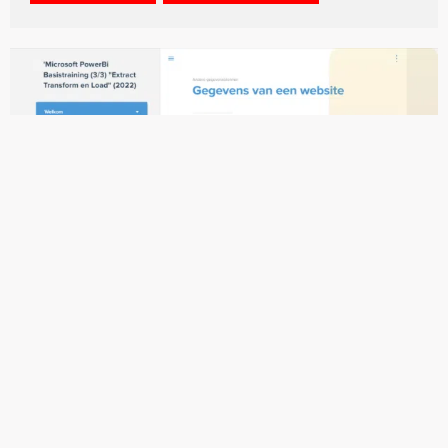
CURSUS
MICROSOFT POWER BI (3/3) ETL