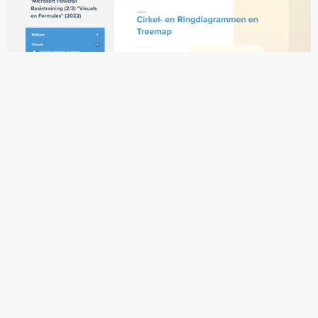
CURSUS
MICROSOFT POWER BI (2/3) “VISUALS EN FORMULES”.
3 UUR