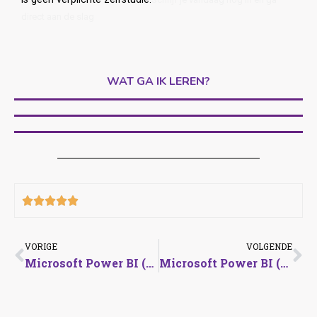
direct aan de slag
WAT GA IK LEREN?





VORIGE
VOLGENDE
Microsoft Power BI (1/3) Kennismaking
Microsoft Power BI (3/3) ETL