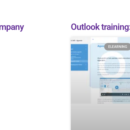
company
Outlook training
ELEARNING