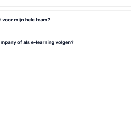
t voor mijn hele team?
ompany of als e-learning volgen?
n Outlook-training?
 JOUW TEAM WERKE
ONZE TRAININGEN