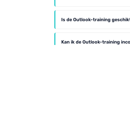
Is de Outlook-training geschik
Kan ik de Outlook-training inc
Hoeveel tijd bespaar ik met ee
LEER