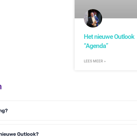
Het nieuwe Outlook
“Agenda”
LEES MEER »
n
ing?
 nieuwe Outlook?