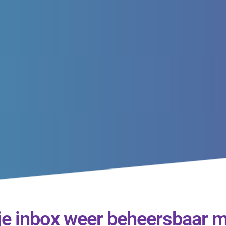
 je inbox weer beheersbaar 