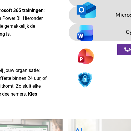
rosoft 365 trainingen
:
Micro
n Power BI. Hieronder
je gemakkelijk de
C
ng is.
N
bij jouw organisatie:
ferte binnen 24 uur, of
itkomt. Zo sluit elke
e deelnemers.
Kies