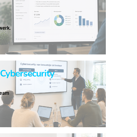
 werk.
Cybersecurity
team