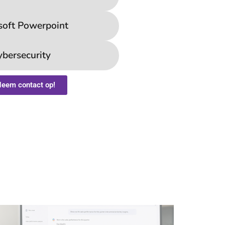
soft Powerpoint
ybersecurity
eem contact op!