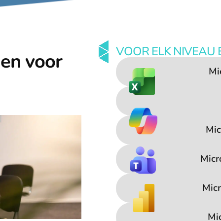
VOOR ELK NIVEAU 
gen voor
Mi
Mic
Micr
Micr
Mi