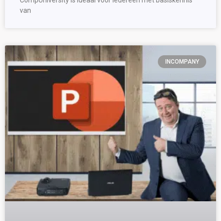
CompUniversity is ideaal voor iedereen met basiskennis
van
INCOMPANY