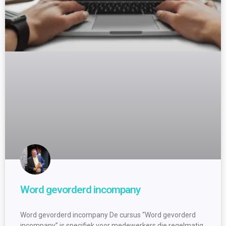
Word gevorderd incompany
Word gevorderd incompany De cursus “Word gevorderd
incompany” is specifiek voor medewerkers die regelmatig