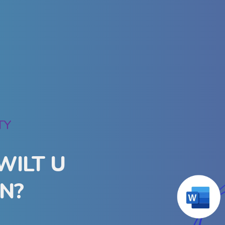
TY
WILT U
N?