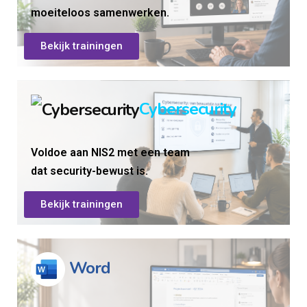
moeiteloos samenwerken.
Bekijk trainingen
Cybersecurity
Voldoe aan NIS2 met een
team
dat security-bewust is.
Bekijk trainingen
Word